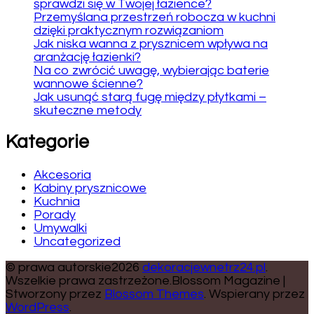
sprawdzi się w Twojej łazience?
Przemyślana przestrzeń robocza w kuchni
dzięki praktycznym rozwiązaniom
Jak niska wanna z prysznicem wpływa na
aranżację łazienki?
Na co zwrócić uwagę, wybierając baterie
wannowe ścienne?
Jak usunąć starą fugę między płytkami –
skuteczne metody
Kategorie
Akcesoria
Kabiny prysznicowe
Kuchnia
Porady
Umywalki
Uncategorized
© prawa autorskie2026
dekoracjewnetrz24.pl
.
Wszelkie prawa zastrzeżone.
Blossom Magazine |
Stworzony przez
Blossom Themes
.
Wspierany przez
WordPress
.